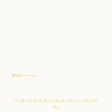
[%title%]
[%lead%]
続きを読む
前のページへ
|
1
|
2
|
3
|
4
|
5
|
6
|
7
|
8
|
9
|
10
|
11
|
12
|
13
|
14
|