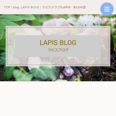
TOP
|
blog_LAPIS BLOG
|
ラピスクラブ/LAPIS BLOG②
[!% if (image.url!="") { %]
[!% } %]
[%article_date_notime_dot%] [%new:New%]