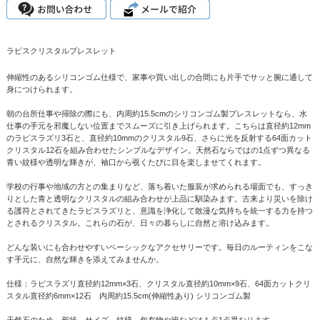
ラピスクリスタルブレスレット
伸縮性のあるシリコンゴム仕様で、家事や買い出しの合間にも片手でサッと腕に通して
身につけられます。
朝の台所仕事や掃除の際にも、内周約15.5cmのシリコンゴム製ブレスレットなら、水
仕事の手元を邪魔しない位置までスムーズに引き上げられます。こちらは直径約12mm
のラピスラズリ3石と、直径約10mmのクリスタル9石、さらに光を反射する64面カット
クリスタル12石を組み合わせたシンプルなデザイン。天然石ならではの1点ずつ異なる
青い紋様や透明な輝きが、袖口から覗くたびに目を楽しませてくれます。
学校の行事や地域の方との集まりなど、落ち着いた服装が求められる場面でも、すっき
りとした青と透明なクリスタルの組み合わせが上品に馴染みます。古来より災いを除け
る護符とされてきたラピスラズリと、意識を浄化して散漫な気持ちを統一する力を持つ
とされるクリスタル。これらの石が、日々の暮らしに自然と溶け込みます。
どんな装いにも合わせやすいベーシックなアクセサリーです。毎日のルーティンをこな
す手元に、自然な輝きを添えてみませんか。
仕様：ラピスラズリ直径約12mm×3石、クリスタル直径約10mm×9石、64面カットクリ
スタル直径約6mm×12石 内周約15.5cm(伸縮性あり) シリコンゴム製
天然石のため、形状、サイズ、紋様、包有物や班などは１点1点異なります。